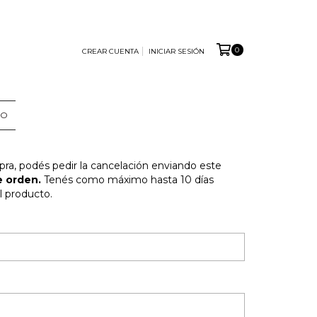
0
CREAR CUENTA
INICIAR SESIÓN
TO
pra, podés pedir la cancelación enviando este
 orden.
Tenés como máximo hasta 10 días
l producto.