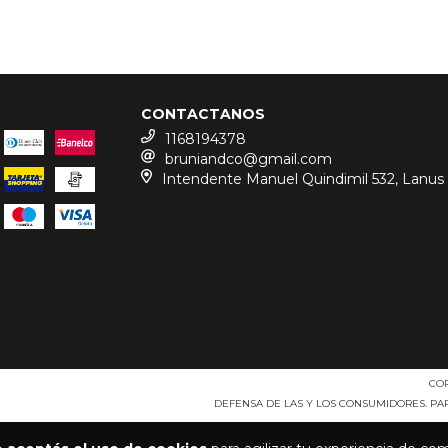
CONTACTANOS
1168194378
bruniandco@gmail.com
Intendente Manuel Quindimil 532, Lanus
COP
DEFENSA DE LAS Y LOS CONSUMIDORES. P