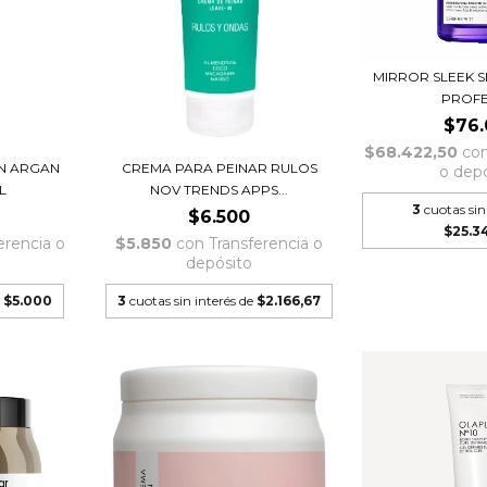
MIRROR SLEEK 
PROFES
$76.
$68.422,50
co
N ARGAN
CREMA PARA PEINAR RULOS
o dep
L
NOV TRENDS APPS...
3
cuotas sin
$6.500
$25.34
erencia o
$5.850
con
Transferencia o
depósito
e
$5.000
3
cuotas sin interés de
$2.166,67