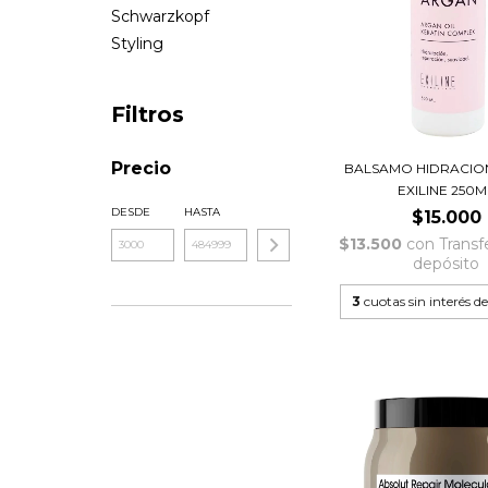
Schwarzkopf
Styling
Filtros
Precio
BALSAMO HIDRACIO
EXILINE 250M
DESDE
HASTA
$15.000
$13.500
con
Transf
depósito
3
cuotas sin interés d