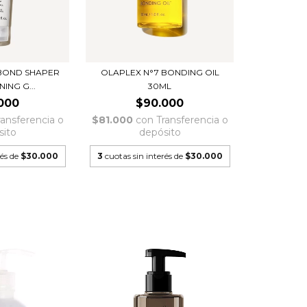
 BOND SHAPER
OLAPLEX N°7 BONDING OIL
ING G...
30ML
000
$90.000
ransferencia o
$81.000
con
Transferencia o
sito
depósito
rés de
$30.000
3
cuotas sin interés de
$30.000