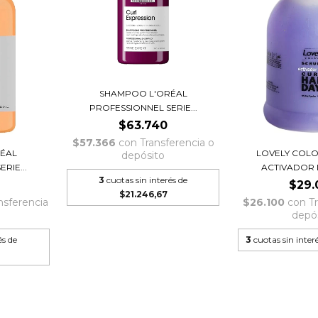
SHAMPOO L'ORÉAL
PROFESSIONNEL SERIE...
$63.740
$57.366
con
Transferencia o
ÉAL
LOVELY COL
depósito
RIE...
ACTIVADOR D
3
cuotas sin interés de
$29.
$21.246,67
nsferencia
$26.100
con
T
depó
és de
3
cuotas sin inter