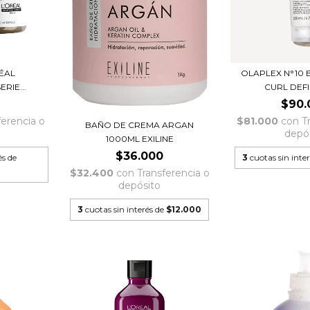
ÉAL
OLAPLEX N°10
RIE...
CURL DEFIN
$90.
ferencia o
$81.000
con
T
BAÑO DE CREMA ARGAN
depó
1000ML EXILINE
$36.000
és de
3
cuotas sin inte
$32.400
con
Transferencia o
depósito
3
cuotas sin interés de
$12.000