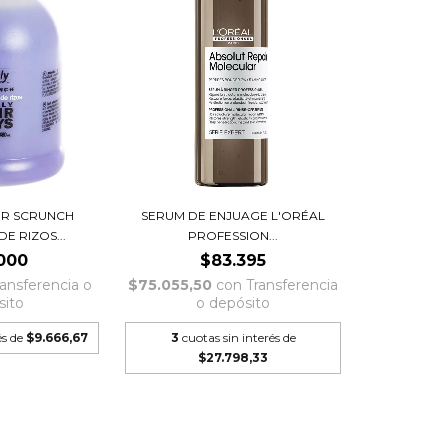
OR SCRUNCH
SERUM DE ENJUAGE L'ORÉAL
E RIZOS...
PROFESSION...
000
$83.395
ransferencia o
$75.055,50
con
Transferencia
sito
o depósito
és de
$9.666,67
3
cuotas sin interés de
$27.798,33