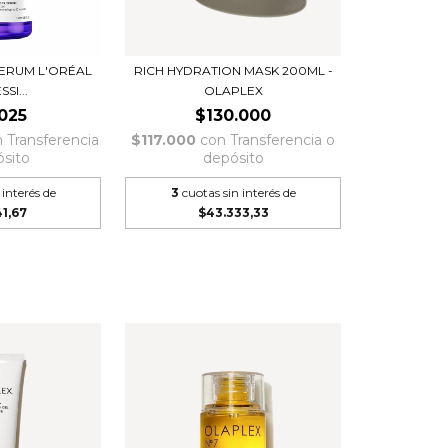
SERUM L'ORÉAL
RICH HYDRATION MASK 200ML -
SI...
OLAPLEX
025
$130.000
n
Transferencia
$117.000
con
Transferencia o
ósito
depósito
 interés de
3
cuotas sin interés de
1,67
$43.333,33