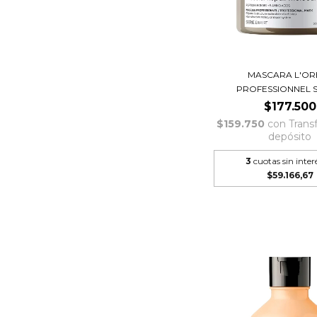
MASCARA L'OR
PROFESSIONNEL SE
$177.500
$159.750
con
Trans
depósito
3
cuotas sin inter
$59.166,67