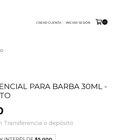
0
CREAR CUENTA
INICIAR SESIÓN
TO
ENCIAL PARA BARBA 30ML -
STO
0
n
Transferencia o depósito
N INTERÉS DE
$5.000