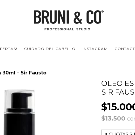
FERTAS!
CUIDADO DEL CABELLO
INSTAGRAM
CONTAC
 30ml - Sir Fausto
OLEO ES
SIR FAU
$15.00
$13.500
co
3
CUOTAS SI